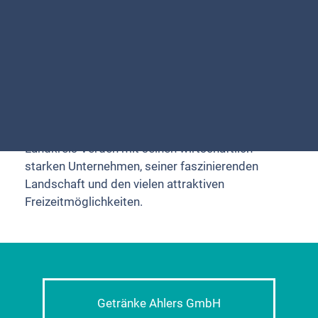
Herzlich willkommen
Leben und Arbeiten – tauchen Sie ein in unseren
Landkreis Verden mit seinen wirtschaftlich
starken Unternehmen, seiner faszinierenden
Landschaft und den vielen attraktiven
Freizeitmöglichkeiten.
Getränke Ahlers GmbH