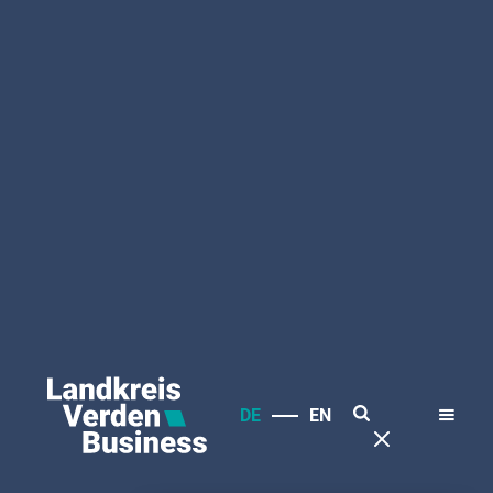
Der Landkreis im
digitalen Wandel
Der Landkreis Verden engagiert sich aktiv für
die digitale Transformation und unterstützt
insbesondere kleine und mittlere Unternehmen
(KMU) bei den Herausforderungen der
Digitalisierung. Mit der Informations- und
Beratungsplattform LandkreisDIGITAL bietet
die Wirtschaftsförderung des Landkreises eine
zentrale Anlaufstelle für Informationen und
Beratungsangebote rund um digitale Themen
DE
EN
und ihre Anforderungen an die Betriebe.