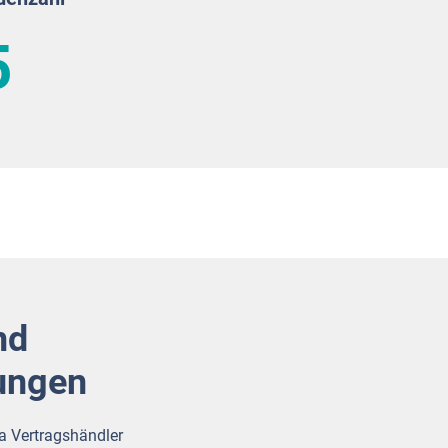
5
nd
tungen
la Vertragshändler