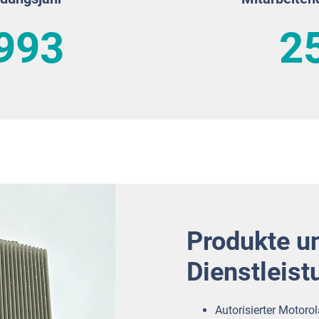
993
2
Produkte u
Dienstleis
Autorisierter Motoro