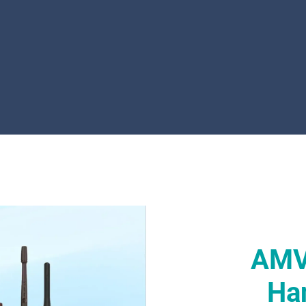
AMV
Ha